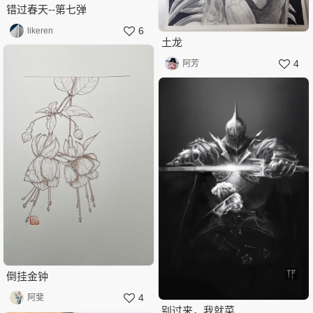
错过春天--第七弹
6
likeren
土龙
4
阿芳
倒挂金钟
4
阿斐
别过来，我就菜