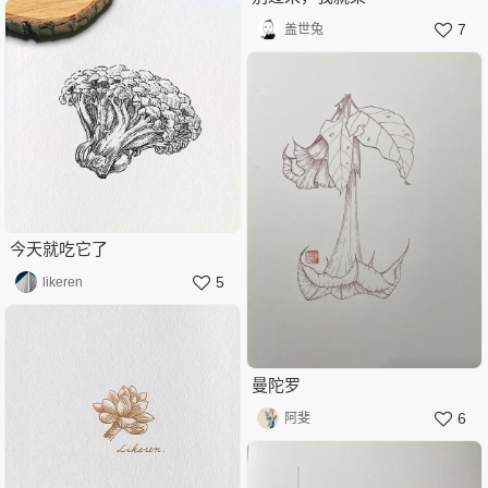
7
盖世兔
今天就吃它了
5
likeren
曼陀罗
6
阿斐