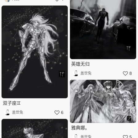
英雄无归
8
盖世兔
双子座♊️
6
盖世兔
雅典娜。
5
盖世兔