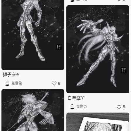
狮子座♌️
6
盖世兔
白羊座♈️
5
盖世兔