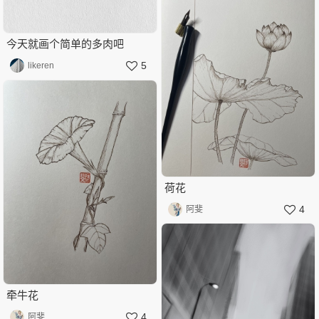
今天就画个简单的多肉吧
5
likeren
荷花
4
阿斐
牵牛花
4
阿斐